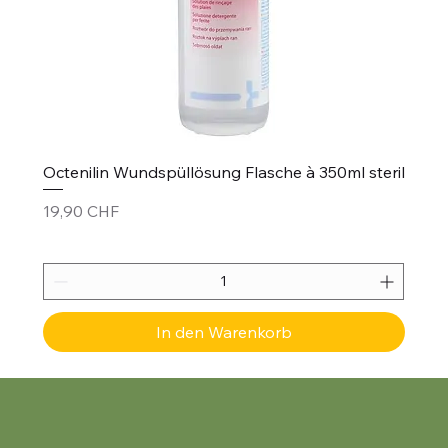
Octenilin Wundspüllösung Flasche à 350ml steril
Preis
19,90 CHF
In den Warenkorb