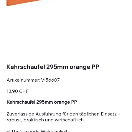
Kehrschaufel 295mm orange PP
Artikelnummer:
Artikelnummer:
VI56607
VI56607
Preis
13,90 CHF
Kehrschaufel 295mm orange PP
Zuverlässige Ausführung für den täglichen Einsatz –
robust, praktisch und wirtschaftlich.
✅ Umfassende Wirksamkeit