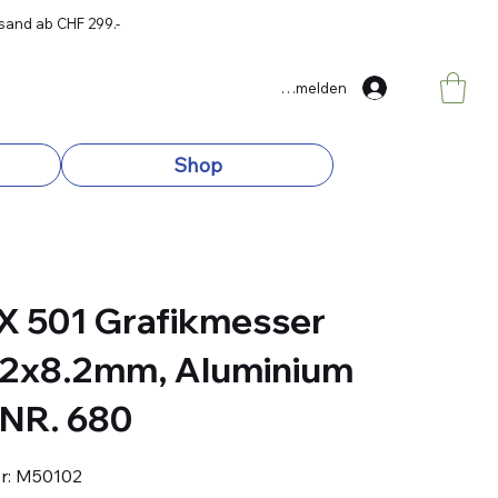
rsand ab CHF 299.-
Anmelden
Shop
X 501 Grafikmesser
.2x8.2mm, Aluminium
 NR. 680
Artikelnummer:
r:
M50102
M50102