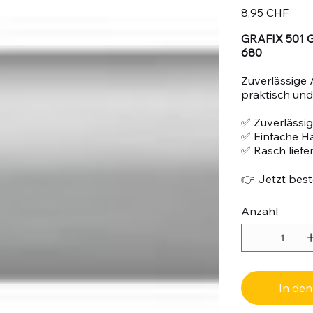
Preis
8,95 CHF
GRAFIX 501 G
680
Zuverlässige 
praktisch und 
✅ Zuverlässig
✅ Einfache 
✅ Rasch liefe
👉 Jetzt beste
Anzahl
In de