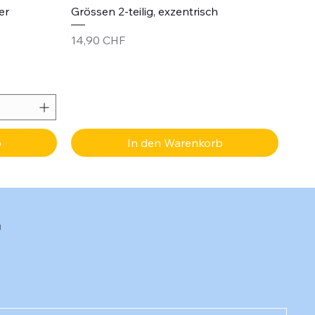
er
Grössen 2-teilig, exzentrisch
Preis
14,90 CHF
b
In den Warenkorb
n