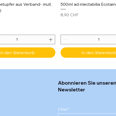
etupfer aus Verband- mull,
500ml ad iniectabilia Ecotain
0
Preis
8,90 CHF
In den Warenkorb
In den Warenkor
Abonnieren Sie unsere
Newsletter
E-Mail
*