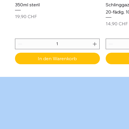
350ml steril
Schlinggaz
20-fädig, 1
Preis
19,90 CHF
Preis
14,90 CHF
In den Warenkorb