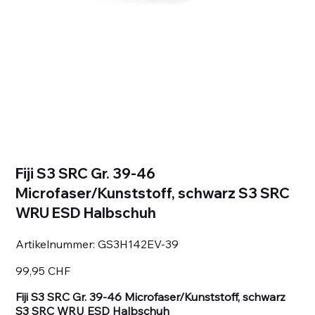
Fiji S3 SRC Gr. 39-46
Microfaser/Kunststoff, schwarz S3 SRC
WRU ESD Halbschuh
Artikelnummer:
Artikelnummer:
GS3H142EV-39
GS3H142EV-
39
Preis
99,95 CHF
Fiji S3 SRC Gr. 39-46 Microfaser/Kunststoff, schwarz
S3 SRC WRU ESD Halbschuh