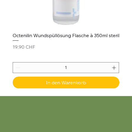
Octenilin Wundspüllösung Flasche à 350ml steril
Preis
19,90 CHF
In den Warenkorb