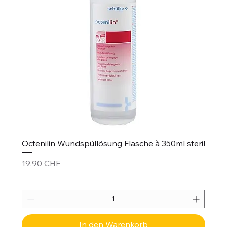
Octenilin Wundspüllösung Flasche à 350ml steril
Preis
19,90 CHF
In den Warenkorb