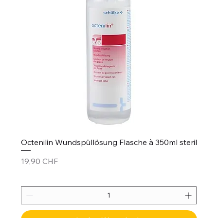
Octenilin Wundspüllösung Flasche à 350ml steril
Preis
19,90 CHF