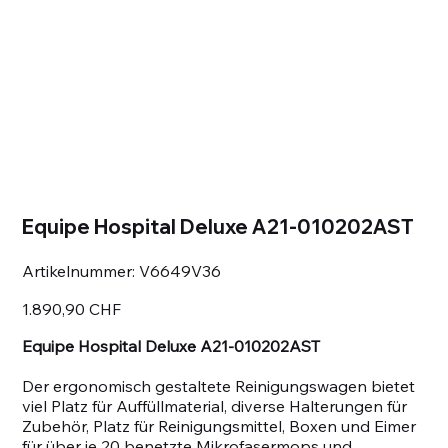
Equipe Hospital Deluxe A21-010202AST
Artikelnummer:
Artikelnummer:
V6649V36
V6649V36
Preis
1.890,90 CHF
Equipe Hospital Deluxe A21-010202AST
Der ergonomisch gestaltete Reinigungswagen bietet
viel Platz für Auffüllmaterial, diverse Halterungen für
Zubehör, Platz für Reinigungsmittel, Boxen und Eimer
für über je 20 benetzte Mikrofasermops und