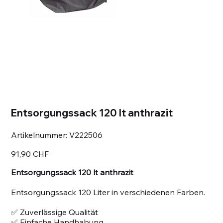
Entsorgungssack 120 lt anthrazit
Artikelnummer:
Artikelnummer:
V222506
V222506
Preis
91,90 CHF
Entsorgungssack 120 lt anthrazit
Entsorgungssack 120 Liter in verschiedenen Farben.
✅ Zuverlässige Qualität
✅ Einfache Handhabung