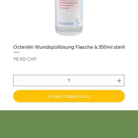
Octenilin Wundspüllösung Flasche à 350ml steril
Preis
19,90 CHF
In den Warenkorb