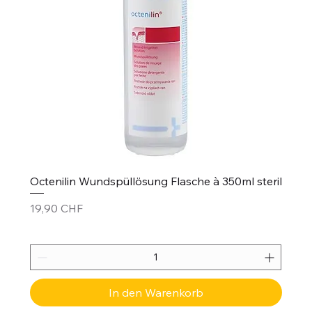
Octenilin Wundspüllösung Flasche à 350ml steril
Preis
19,90 CHF
In den Warenkorb