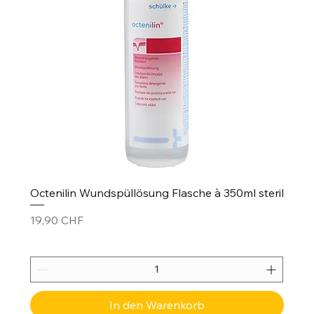
Octenilin Wundspüllösung Flasche à 350ml steril
Preis
19,90 CHF
In den Warenkorb