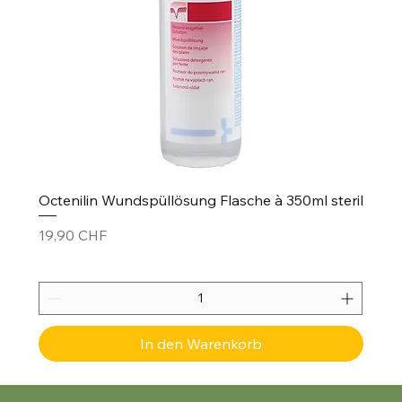
Octenilin Wundspüllösung Flasche à 350ml steril
Preis
19,90 CHF
In den Warenkorb