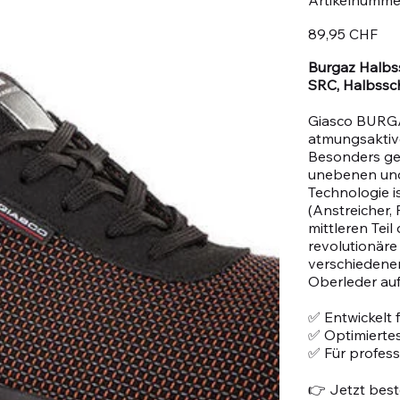
Preis
89,95 CHF
Burgaz Halbss
SRC, Halbssc
Giasco BURGA
atmungsaktiv
Besonders gee
unebenen und
Technologie i
(Anstreicher, 
mittleren Teil
revolutionäre
verschiedenen
Oberleder au
✅ Entwickelt
✅ Optimiertes
✅ Für profes
👉 Jetzt beste