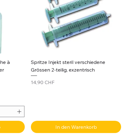
Schnellansicht
che à
Spritze Injekt steril verschiedene
er
Grössen 2-teilig, exzentrisch
Preis
14,90 CHF
b
In den Warenkorb