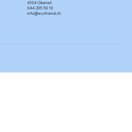
4104 Oberwil
044 205 50 10
info@ecofriend.ch
b
b
b
In den Warenkorb
In den Warenkorb