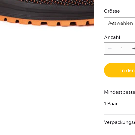
Grösse
Anzahl
In de
Mindestbest
1 Paar
Verpackungse