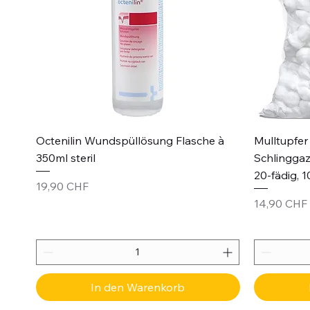
Schnellansicht
Octenilin Wundspüllösung Flasche à
Mulltupfer 
350ml steril
Schlinggaz
20-fädig, 1
Preis
19,90 CHF
Preis
14,90 CHF
In den Warenkorb