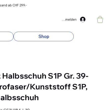
rsand ab CHF 299.-
Anmelden
Shop
 Halbsschuh S1P Gr. 39-
rofaser/Kunststoff S1P,
Halbsschuh
Artikelnummer:
r:
GS3H184J-39