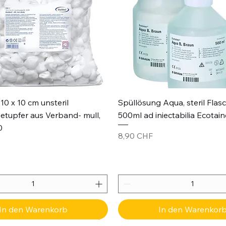
Schnellansicht
Schnellansicht
10 x 10 cm unsteril
Spüllösung Aqua, steril Flas
etupfer aus Verband- mull,
500ml ad iniectabilia Ecotain
0
Preis
8,90 CHF
In den Warenkorb
In den Warenkor