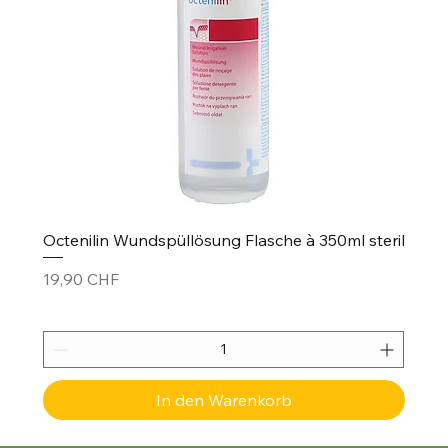
Octenilin Wundspüllösung Flasche à 350ml steril
Preis
19,90 CHF
In den Warenkorb