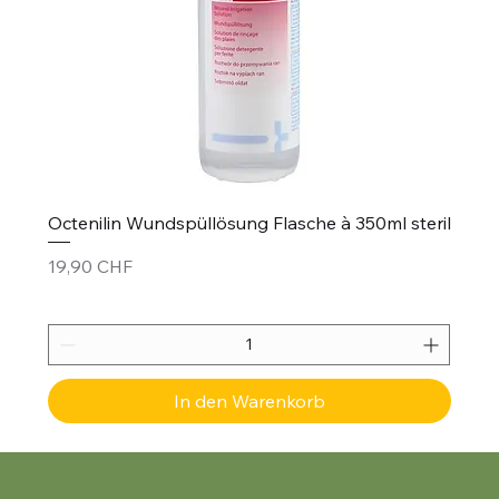
Octenilin Wundspüllösung Flasche à 350ml steril
Preis
19,90 CHF
In den Warenkorb