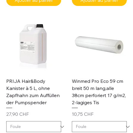
Ajouter au panier
Ajouter au panier
PRIJA Hair&Body
Winmed Pro Eco 59 cm
Kanister à 5 L, ohne
breit 50 m lang,alle
Zapfhahn zum Auffüllen
38cm perforiert 17 g/m2,
der Pumpspender
2-lagiges Tis
Prix
Prix
27,90 CHF
10,75 CHF