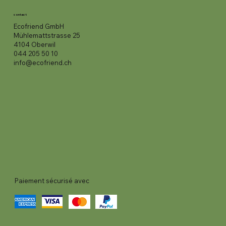
contact
Ecofriend GmbH
Mühlemattstrasse 25
4104 Oberwil
044 205 50 10
info@ecofriend.ch
Paiement sécurisé avec