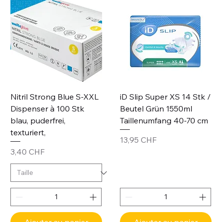
Nitril Strong Blue S-XXL
iD Slip Super XS 14 Stk /
Dispenser à 100 Stk
Beutel Grün 1550ml
blau, puderfrei,
Taillenumfang 40-70 cm
texturiert,
Prix
13,95 CHF
Prix
3,40 CHF