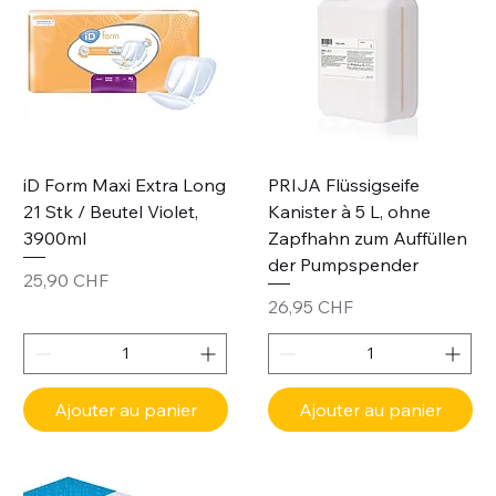
iD Form Maxi Extra Long
PRIJA Flüssigseife
21 Stk / Beutel Violet,
Kanister à 5 L, ohne
3900ml
Zapfhahn zum Auffüllen
der Pumpspender
Prix
25,90 CHF
Prix
26,95 CHF
Ajouter au panier
Ajouter au panier