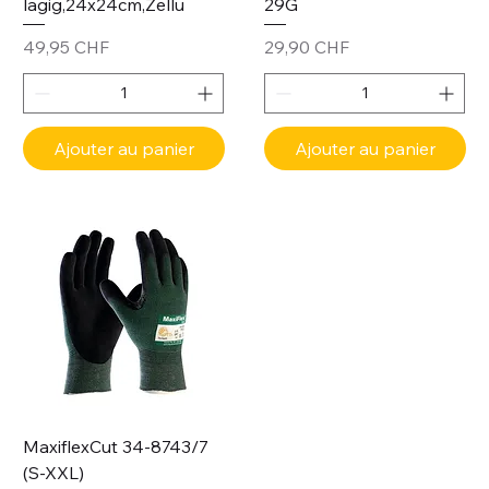
lagig,24x24cm,Zellu
29G
Prix
Prix
49,95 CHF
29,90 CHF
Ajouter au panier
Ajouter au panier
MaxiflexCut 34-8743/7
(S-XXL)