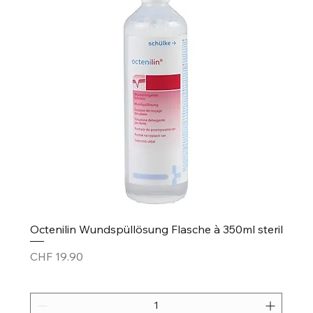
Octenilin Wundspüllösung Flasche à 350ml steril
Price
CHF 19.90