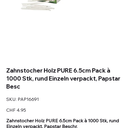
Zahnstocher Holz PURE 6.5cm Pack à
1000 Stk, rund Einzeln verpackt, Papstar
Besc
SKU
SKU:
PAP16691
PAP16691
Price
CHF 4.95
Zahnstocher Holz PURE 6.5cm Pack à 1000 Stk, rund
Einzeln verpackt, Papstar Beschr.