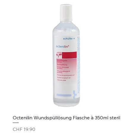
Octenilin Wundspüllösung Flasche à 350ml steril
Price
CHF 19.90