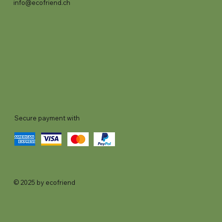
info@ecofriend.ch
Secure payment with
© 2025 by ecofriend