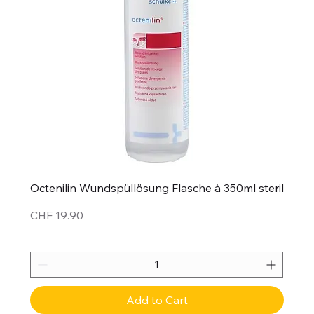
Octenilin Wundspüllösung Flasche à 350ml steril
Price
CHF 19.90
Add to Cart