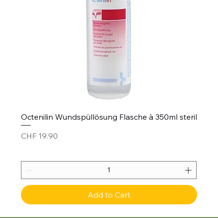
Octenilin Wundspüllösung Flasche à 350ml steril
Price
CHF 19.90
Add to Cart