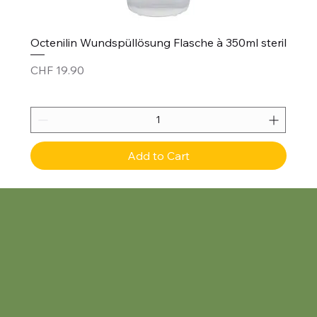
Octenilin Wundspüllösung Flasche à 350ml steril
Price
CHF 19.90
Add to Cart