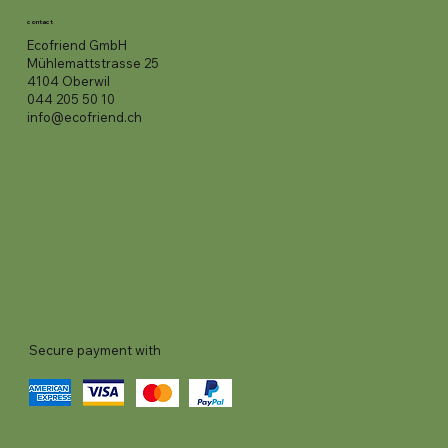
contact
Ecofriend GmbH
Mühlemattstrasse 25
4104 Oberwil
044 205 50 10
info@ecofriend.ch
Secure payment with