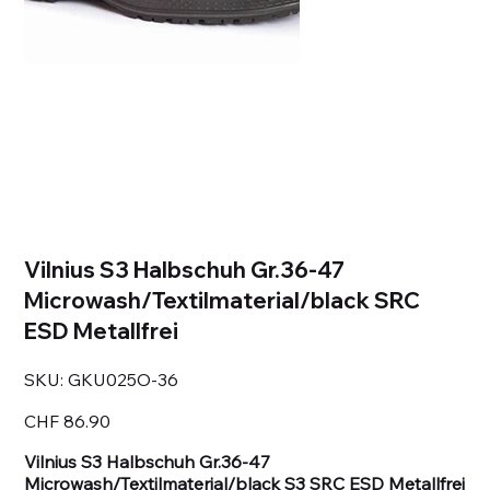
Vilnius S3 Halbschuh Gr.36-47
Microwash/Textilmaterial/black SRC
ESD Metallfrei
SKU
SKU:
GKU025O-36
GKU025O-
36
Price
CHF 86.90
Vilnius S3 Halbschuh Gr.36-47
Microwash/Textilmaterial/black S3 SRC ESD Metallfrei