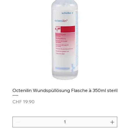
Octenilin Wundspüllösung Flasche à 350ml steril
Price
CHF 19.90