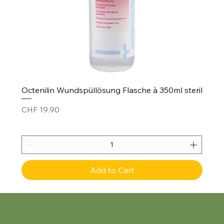
Octenilin Wundspüllösung Flasche à 350ml steril
Price
CHF 19.90
Add to Cart