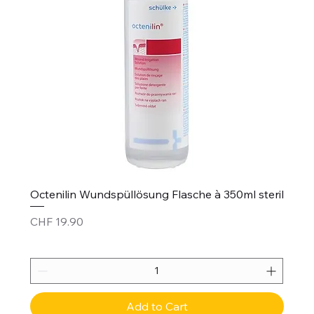
Octenilin Wundspüllösung Flasche à 350ml steril
Price
CHF 19.90
Add to Cart