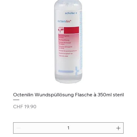
Octenilin Wundspüllösung Flasche à 350ml steril
Price
CHF 19.90