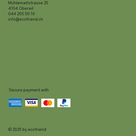
Mühlemattstrasse 25
4104 Oberwil
044 205 50 10
info@ecofriend.ch
Secure payment with
© 2025 by ecofriend