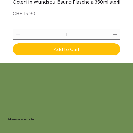
Octenilin Wundspüllösung Flasche à 350ml steril
Price
CHF 19.90
Add to Cart
Subscribe to our newsletter