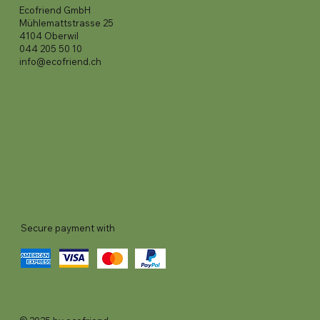
Ecofriend GmbH
Mühlemattstrasse 25
4104 Oberwil
044 205 50 10
info@ecofriend.ch
Secure payment with