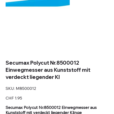
Secumax Polycut Nr.8500012
Einwegmesser aus Kunststoff mit
verdeckt liegender Kl
SKU
SKU:
M8500012
M8500012
Price
CHF 1.95
Secumax Polycut Nr.8500012 Einwegmesser aus
Kunststoff mit verdeckt liegender Klinge