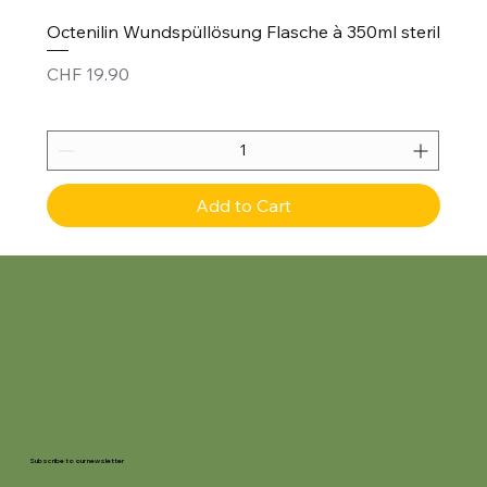
Octenilin Wundspüllösung Flasche à 350ml steril
Price
CHF 19.90
Add to Cart
Subscribe to our newsletter