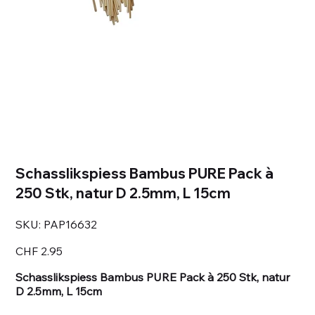
Schasslikspiess Bambus PURE Pack à
250 Stk, natur D 2.5mm, L 15cm
SKU
SKU:
PAP16632
PAP16632
Price
CHF 2.95
Schasslikspiess Bambus PURE Pack à 250 Stk, natur
D 2.5mm, L 15cm