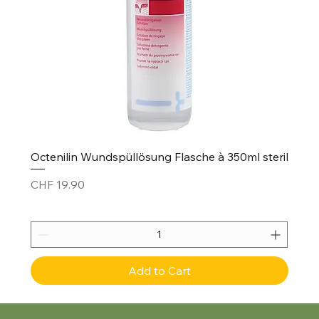
Octenilin Wundspüllösung Flasche à 350ml steril
Price
CHF 19.90
Add to Cart