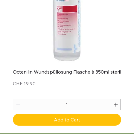
Octenilin Wundspüllösung Flasche à 350ml steril
Price
CHF 19.90
Add to Cart