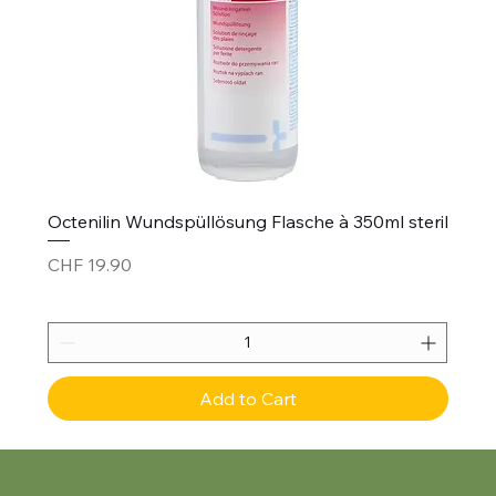
Octenilin Wundspüllösung Flasche à 350ml steril
Price
CHF 19.90
Add to Cart