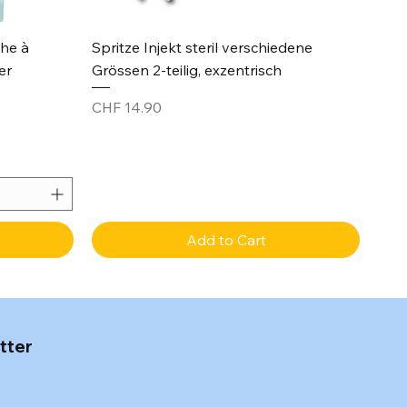
Quick View
che à
Spritze Injekt steril verschiedene
er
Grössen 2-teilig, exzentrisch
Price
CHF 14.90
Add to Cart
tter