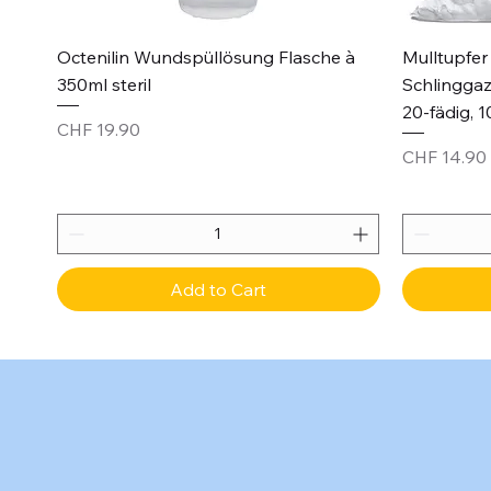
Quick View
Octenilin Wundspüllösung Flasche à
Mulltupfer 
350ml steril
Schlinggaz
20-fädig, 1
Price
CHF 19.90
Price
CHF 14.90
Add to Cart