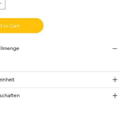
 to Cart
ellmenge
inheit
schaften