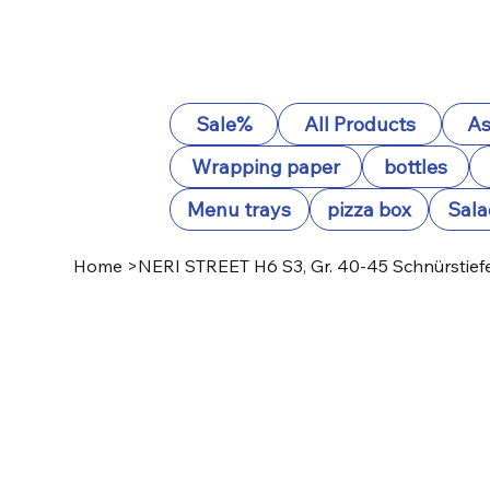
Sale%
All Products
As
Wrapping paper
bottles
Menu trays
pizza box
Sala
Home
>
NERI STREET H6 S3, Gr. 40-45 Schnürstief