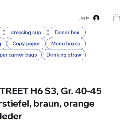
Log In
dressing cup
Doner box
g
Copy paper
Menu boxes
per carrier bags
Drinking straw
TREET H6 S3, Gr. 40-45
stiefel, braun, orange
leder