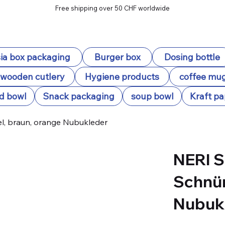
Free shipping over 50 CHF worldwide
ia box packaging
Burger box
Dosing bottle
wooden cutlery
Hygiene products
coffee mu
d bowl
Snack packaging
soup bowl
Kraft pa
el, braun, orange Nubukleder
NERI S
Schnür
Nubuk