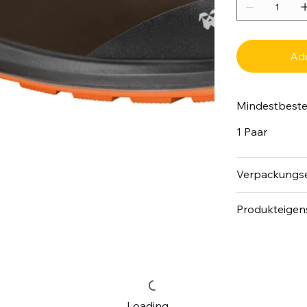
Add
Mindestbest
1 Paar
Verpackungse
Produkteigen
Loading…