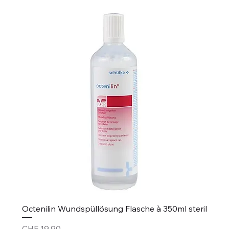
Octenilin Wundspüllösung Flasche à 350ml steril
Price
CHF 19.90