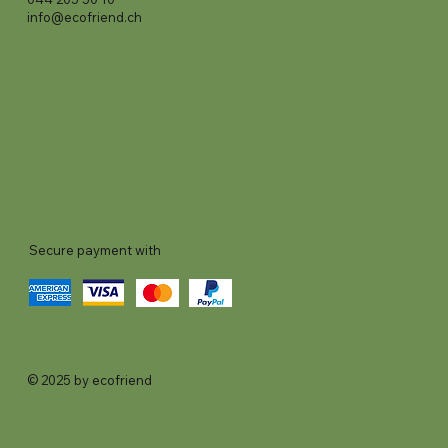
info@ecofriend.ch
Secure payment with
© 2025 by ecofriend