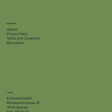
Legal Notice
imprint
Privacy Policy
Terms and Conditions
Revocation
contact
Ecofriend GmbH
Mühlemattstrasse 25
4104 Oberwil
044 205 50 10