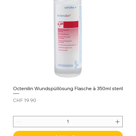
Octenilin Wundspüllösung Flasche à 350ml steril
Price
CHF 19.90