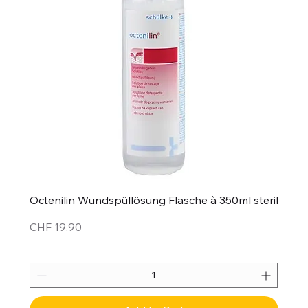
Octenilin Wundspüllösung Flasche à 350ml steril
Price
CHF 19.90