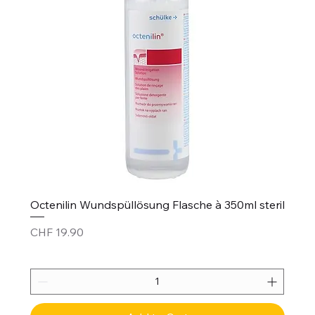
Octenilin Wundspüllösung Flasche à 350ml steril
Price
CHF 19.90