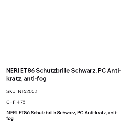
NERI ET86 Schutzbrille Schwarz, PC Anti-
kratz, anti-fog
SKU
SKU:
N162002
N162002
Price
CHF 4.75
NERI ET86 Schutzbrille Schwarz, PC Anti-kratz, anti-
fog