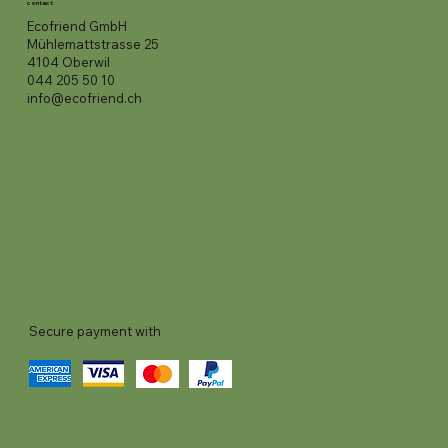
contact
Ecofriend GmbH
Mühlemattstrasse 25
4104 Oberwil
044 205 50 10
info@ecofriend.ch
Secure payment with