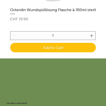
Octenilin Wundspüllösung Flasche à 350ml steril
Price
CHF 19.90
Add to Cart
Subscribe to our newsletter