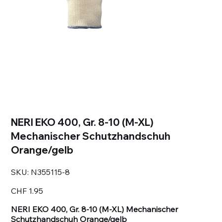
NERI EKO 400, Gr. 8-10 (M-XL)
Mechanischer Schutzhandschuh
Orange/gelb
SKU
SKU:
N355115-8
N355115-
8
Price
CHF 1.95
NERI EKO 400, Gr. 8-10 (M-XL) Mechanischer
Schutzhandschuh Orange/gelb