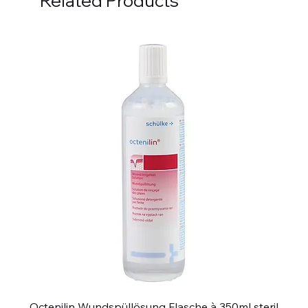
Related Products
Octenilin Wundspüllösung Flasche à 350ml steril