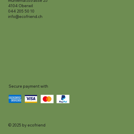
Mühlemattstrasse 25
4104 Oberwil
044 205 50 10
info@ecofriend.ch
Secure payment with
© 2025 by ecofriend