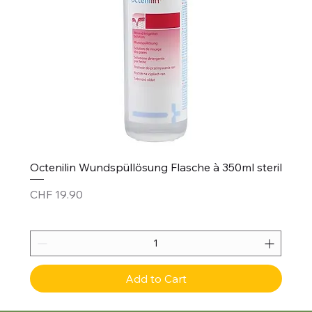
Octenilin Wundspüllösung Flasche à 350ml steril
Price
CHF 19.90
Add to Cart