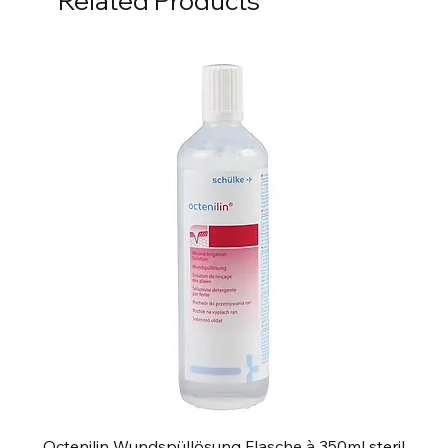
Related Products
Octenilin Wundspüllösung Flasche à 350ml steril