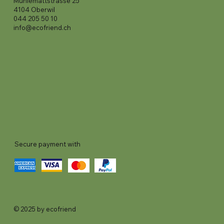
Mühlemattstrasse 25
4104 Oberwil
044 205 50 10
info@ecofriend.ch
Secure payment with
© 2025 by ecofriend