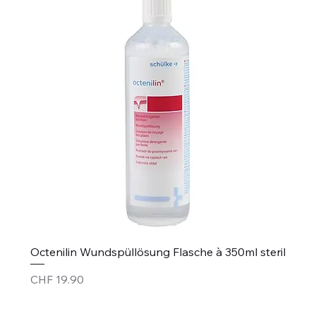
Octenilin Wundspüllösung Flasche à 350ml steril
Price
CHF 19.90