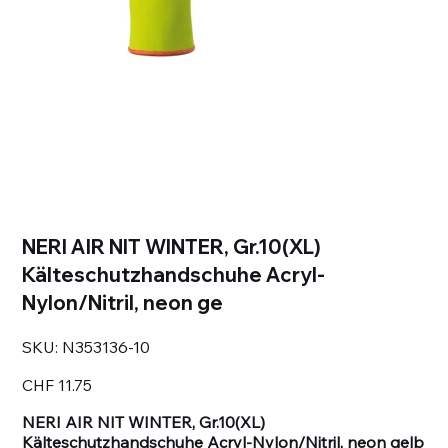
NERI AIR NIT WINTER, Gr.10(XL)
Kälteschutzhandschuhe Acryl-
Nylon/Nitril, neon ge
SKU
SKU:
N353136-10
N353136-
10
Price
CHF 11.75
NERI AIR NIT WINTER, Gr.10(XL)
Kälteschutzhandschuhe Acryl-Nylon/Nitril, neon gelb