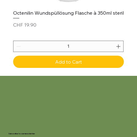
Octenilin Wundspüllösung Flasche à 350ml steril
Price
CHF 19.90
Add to Cart
Subscribe to our newsletter