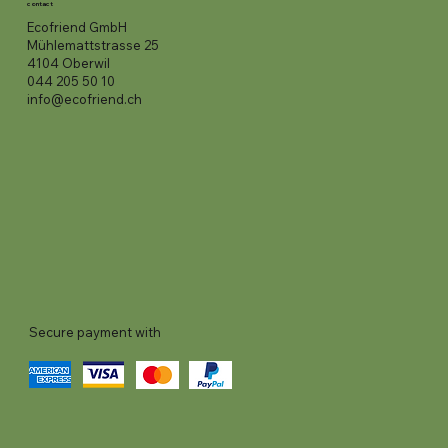
contact
Ecofriend GmbH
Mühlemattstrasse 25
4104 Oberwil
044 205 50 10
info@ecofriend.ch
Secure payment with