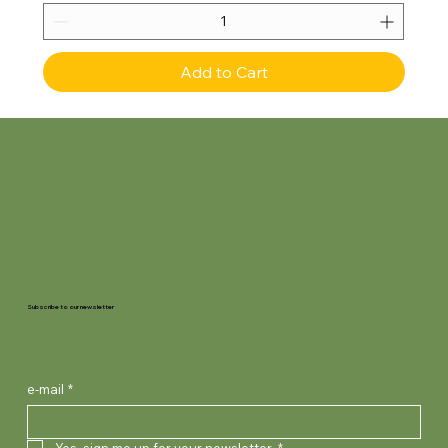
Add to Cart
Subscribe to our newsletter
e-mail
*
Yes, sign me up for your newsletter.
*