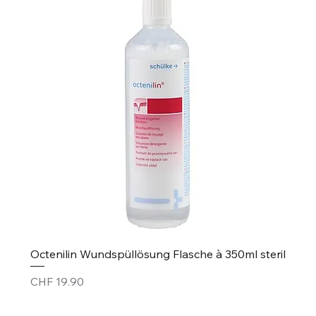
Octenilin Wundspüllösung Flasche à 350ml steril
Price
CHF 19.90