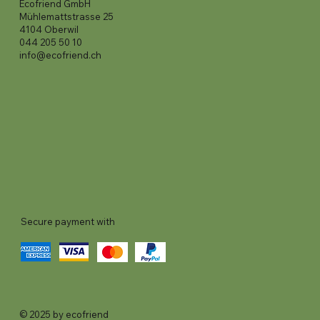
Ecofriend GmbH
Mühlemattstrasse 25
4104 Oberwil
044 205 50 10
info@ecofriend.ch
Secure payment with
© 2025 by ecofriend