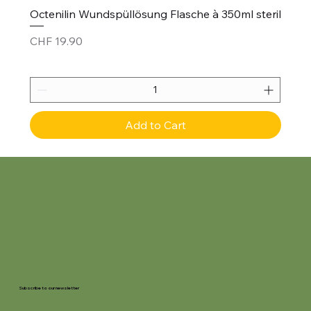
Octenilin Wundspüllösung Flasche à 350ml steril
Price
CHF 19.90
Add to Cart
Subscribe to our newsletter