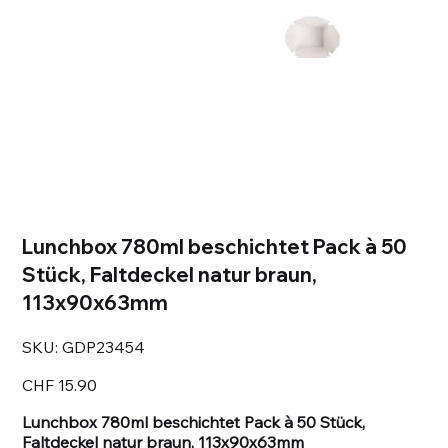
Lunchbox 780ml beschichtet Pack à 50
Stück, Faltdeckel natur braun,
113x90x63mm
SKU
SKU:
GDP23454
GDP23454
Price
CHF 15.90
Lunchbox 780ml beschichtet Pack à 50 Stück,
Faltdeckel natur braun, 113x90x63mm