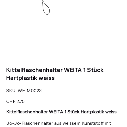
Kittelflaschenhalter WEITA 1 Stück
Hartplastik weiss
SKU
SKU:
WE-M0023
WE-
M0023
Price
CHF 2.75
Kittelflaschenhalter WEITA 1 Stück Hartplastik weiss
Jo-Jo-Flaschenhalter aus weissem Kunststoff mit