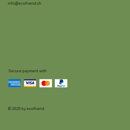
info@ecofriend.ch
Secure payment with
© 2025 by ecofriend