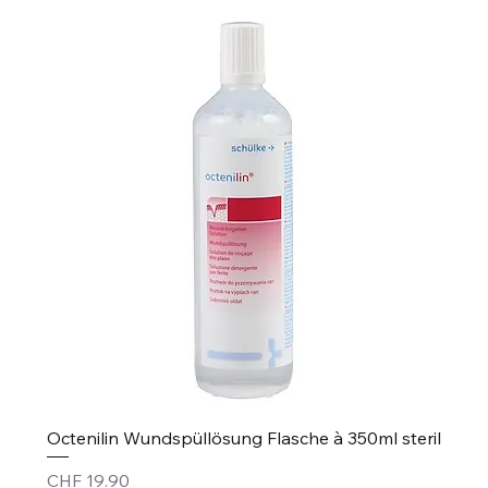
Octenilin Wundspüllösung Flasche à 350ml steril
Price
CHF 19.90