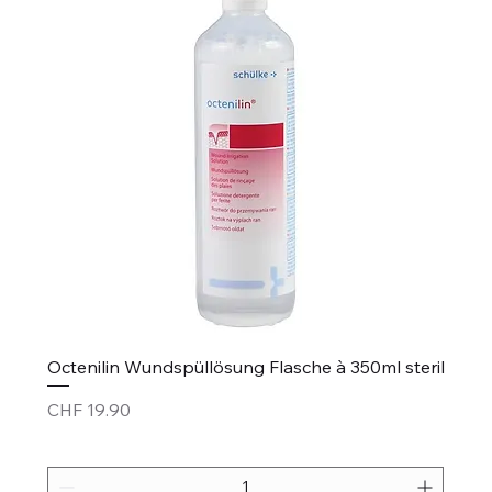
Octenilin Wundspüllösung Flasche à 350ml steril
Price
CHF 19.90