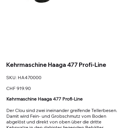
Kehrmaschine Haaga 477 Profi-Line
SKU
SKU:
HA470000
HA470000
Price
CHF 919.90
Kehrmaschine Haaga 477 Profi-Line
Der Clou sind zwei ineinander greifende Tellerbesen.
Damit wird Fein- und Grobschmutz vom Boden
abgelöst und direkt von oben über die dritte
Kehrwalze in den dahinter liegenden Behälter