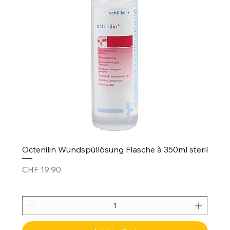
Octenilin Wundspüllösung Flasche à 350ml steril
Price
CHF 19.90