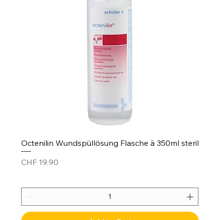
Octenilin Wundspüllösung Flasche à 350ml steril
Price
CHF 19.90