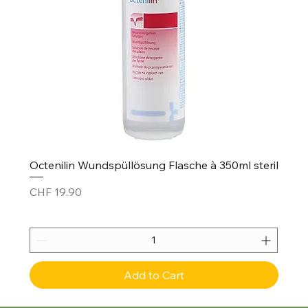
Octenilin Wundspüllösung Flasche à 350ml steril
Price
CHF 19.90
Add to Cart