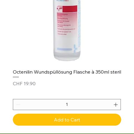
Octenilin Wundspüllösung Flasche à 350ml steril
Price
CHF 19.90
Add to Cart