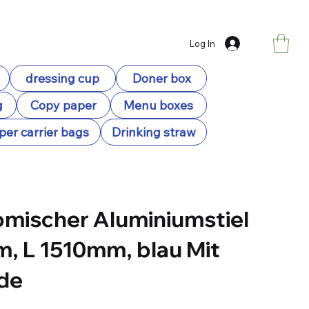
Log In
dressing cup
Doner box
g
Copy paper
Menu boxes
per carrier bags
Drinking straw
mischer Aluminiumstiel
, L 1510mm, blau Mit
de