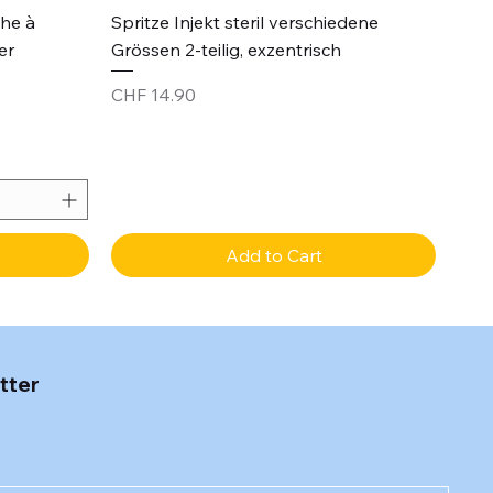
Quick View
che à
Spritze Injekt steril verschiedene
er
Grössen 2-teilig, exzentrisch
Price
CHF 14.90
Add to Cart
tter