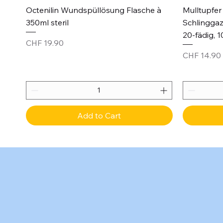
Quick View
Octenilin Wundspüllösung Flasche à
Mulltupfer 
350ml steril
Schlinggaz
20-fädig, 1
Price
CHF 19.90
Price
CHF 14.90
Add to Cart