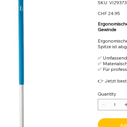
SKU
SKU:
VI29373
VI29373
Price
CHF 24.95
Ergonomische
Gewinde
Ergonomischer
Spitze ist ab
✅ Umfassend
✅ Materialsc
✅ Für profes
👉 Jetzt beste
Quantity
Add