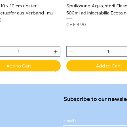
Quick View
Quick View
10 x 10 cm unsteril
Spüllösung Aqua, steril Flas
etupfer aus Verband- mull,
500ml ad iniectabilia Ecotain
0
Price
CHF 8.90
Add to Cart
Add to Cart
Subscribe to our newsle
e-mail
*