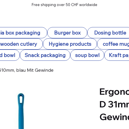
Free shipping over 50 CHF worldwide
ia box packaging
Burger box
Dosing bottle
wooden cutlery
Hygiene products
coffee mu
d bowl
Snack packaging
soup bowl
Kraft pa
1510mm, blau Mit Gewinde
Ergono
D 31mm
Gewin