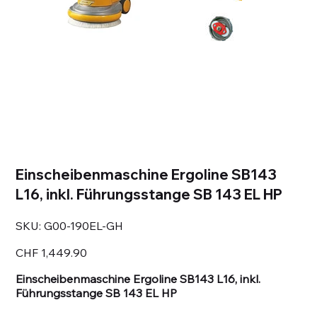
Einscheibenmaschine Ergoline SB143
L16, inkl. Führungsstange SB 143 EL HP
SKU
SKU:
G00-190EL-GH
G00-
190EL-
GH
Price
CHF 1,449.90
Einscheibenmaschine Ergoline SB143 L16, inkl.
Führungsstange SB 143 EL HP