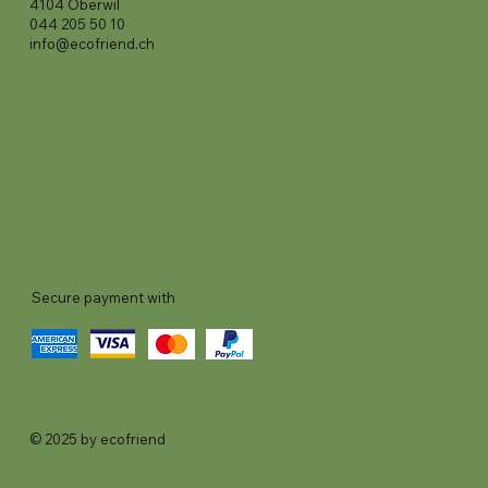
4104 Oberwil
044 205 50 10
info@ecofriend.ch
Secure payment with
© 2025 by ecofriend