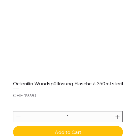
Octenilin Wundspüllösung Flasche à 350ml steril
Price
CHF 19.90
Add to Cart