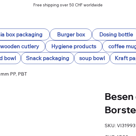
Free shipping over 50 CHF worldwide
ia box packaging
Burger box
Dosing bottle
wooden cutlery
Hygiene products
coffee mu
d bowl
Snack packaging
soup bowl
Kraft pa
6mm PP, PBT
Besen 
Borste
SKU
SKU:
VI31993
VI31993
Price