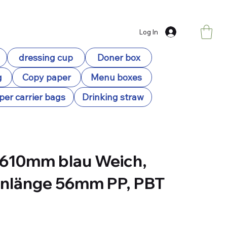
Log In
dressing cup
Doner box
g
Copy paper
Menu boxes
per carrier bags
Drinking straw
610mm blau Weich,
nlänge 56mm PP, PBT