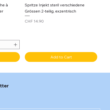
Quick View
che à
Spritze Injekt steril verschiedene
er
Grössen 2-teilig, exzentrisch
Price
CHF 14.90
Add to Cart
tter