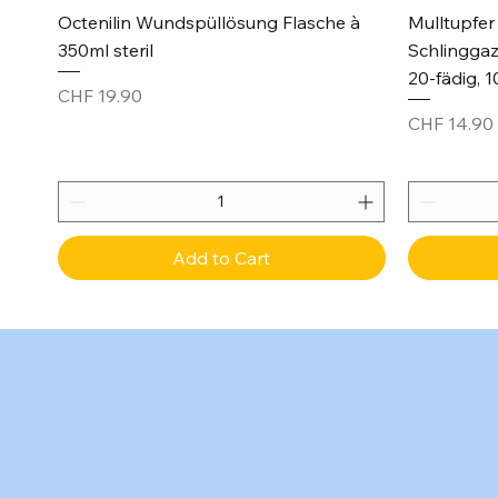
Quick View
Octenilin Wundspüllösung Flasche à
Mulltupfer 
350ml steril
Schlinggaz
20-fädig, 1
Price
CHF 19.90
Price
CHF 14.90
Add to Cart