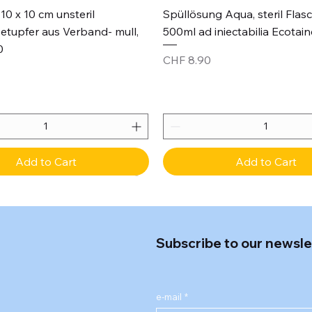
Quick View
Quick View
10 x 10 cm unsteril
Spüllösung Aqua, steril Flas
etupfer aus Verband- mull,
500ml ad iniectabilia Ecotain
0
Price
CHF 8.90
Add to Cart
Add to Cart
Subscribe to our newsle
e-mail
*