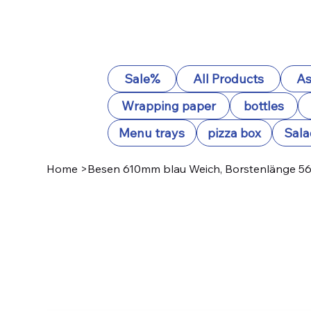
Sale%
All Products
As
Wrapping paper
bottles
Menu trays
pizza box
Sala
Home
>
Besen 610mm blau Weich, Borstenlänge 5