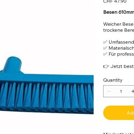
CHF 47.90
Besen 610mm 
Weicher Besen
trockene Bere
✅ Umfassend
✅ Materialsc
✅ Für profes
👉 Jetzt beste
Quantity
Add